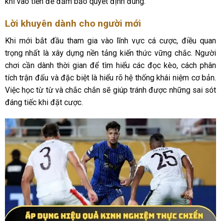
khi vào tiền để đảm bảo quyết định đúng.
Lời khuyên dành cho người mới
Khi mới bắt đầu tham gia vào lĩnh vực cá cược, điều quan
trọng nhất là xây dựng nền tảng kiến thức vững chắc. Người
chơi cần dành thời gian để tìm hiểu các đọc kèo, cách phân
tích trận đấu và đặc biệt là hiểu rõ hệ thống khái niệm cơ bản.
Việc học từ từ và chắc chắn sẽ giúp tránh được những sai sót
đáng tiếc khi đặt cược.