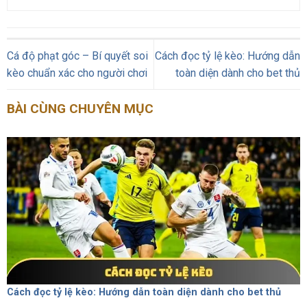
Cá độ phạt góc – Bí quyết soi
Cách đọc tỷ lệ kèo: Hướng dẫn
kèo chuẩn xác cho người chơi
toàn diện dành cho bet thủ
BÀI CÙNG CHUYÊN MỤC
Cách đọc tỷ lệ kèo: Hướng dẫn toàn diện dành cho bet thủ