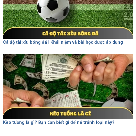
Cá độ tài xỉu bóng đá | Khái niệm và bài học được áp dụng
Kèo tuồng là gì? Bạn cần biết gì để né tránh loại này?