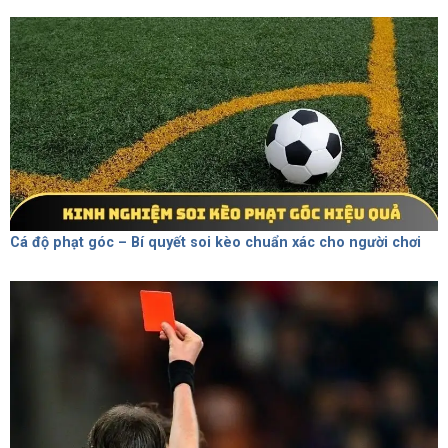
Cá độ phạt góc – Bí quyết soi kèo chuẩn xác cho người chơi