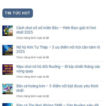
TIN TỨC HOT
Cách chơi xổ số miền Bắc – Hình thức giải trí hot
nhất 2025
Chức năng bình luận bị tắt
ở
Cách
chơi
Nổ hũ Kim Tự Tháp – 3 ưu điểm nổi trội cần nắm rõ
xổ
2025
số
Chức năng bình luận bị tắt
ở
miền
Nổ
Bắc
hũ
Mẹo chơi nổ hũ đổi thưởng – Bí kíp chiến thắng các
–
Kim
Hình
vòng quay
Tự
thức
Chức năng bình luận bị tắt
ở
Tháp
giải
Mẹo
–
trí
chơi
Bắn cá hoàng kim – 3 điểm nổi bật được yêu thích
3
hot
nổ
ưu
nhất
nhất
hũ
điểm
2025
Chức năng bình luận bị tắt
ở
đổi
nổi
Bắn
thưởng
trội
cá
Bắn cá Tôn Ngộ Không 5MB – Săn thưởng siêu đã,
–
cần