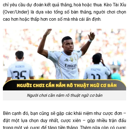
chỉ yêu cầu dự đoán kết quả thắng, hoà hoặc thua. Kèo Tài Xỉu
(Over/Under) là dựa vào tổng số bàn thắng, người chơi chọn
cao hơn hoặc thấp hơn con số mà nhà cái ấn định.
Người chơi cần nắm rõ thuật ngữ cơ bản
Bên cạnh đó, bạn cũng sẽ gặp các khái niệm như cược đơn –
đặt một lựa chọn duy nhất, cược xiên – gộp nhiều trận đấu
trong một vé cược để tăng tiền thắng. Thêm nữa còn có cược