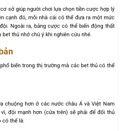
 cơ sở giúp người chơi lựa chọn tiền cược hợp lý
Bên cạnh đó, mỗi nhà cái có thể đưa ra một mức
đội. Ngoài ra, bảng cược có thể biến động thất
n bet thủ nhớ chú ý khi nghiên cứu nhé.
 bản
 phổ biến trong thị trường mà các bet thủ có thể
a chuộng hơn ở các nước châu Á và Việt Nam
 vì, đội mạnh hơn (cửa trên) sẽ phải để đối thủ
 có thể là: