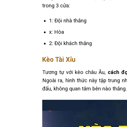
trong 3 cửa:
1: Đội nhà thắng
x: Hòa
2: Đội khách thắng
Kèo Tài Xỉu
Tương tự với kèo châu Âu,
cách đọ
Ngoài ra, hình thức này tập trung n
đấu, không quan tâm bên nào thắng.