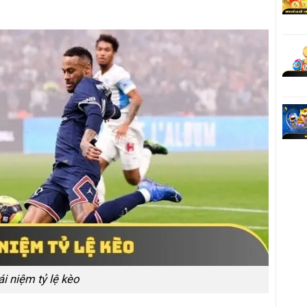
i niệm tỷ lệ kèo