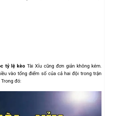
c tỷ lệ kèo
Tài Xỉu cũng đơn giản không kém.
hiều vào tổng điểm số của cả hai đội trong trận
 Trong đó: