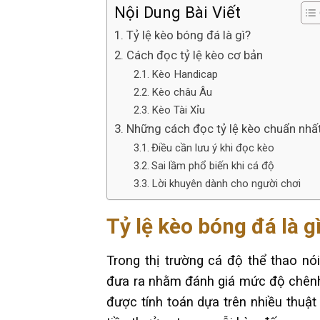
Nội Dung Bài Viết
Tỷ lệ kèo bóng đá là gì?
Cách đọc tỷ lệ kèo cơ bản
Kèo Handicap
Kèo châu Âu
Kèo Tài Xỉu
Những cách đọc tỷ lệ kèo chuẩn nhấ
Điều cần lưu ý khi đọc kèo
Sai lầm phổ biến khi cá độ
Lời khuyên dành cho người chơi
Tỷ lệ kèo bóng đá là g
Trong thị trường cá độ thể thao nó
đưa ra nhằm đánh giá mức độ chênh 
được tính toán dựa trên nhiều thuật