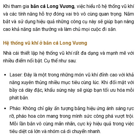
Khi tham gia
bắn cá Long Vương
, việc hiểu rõ hệ thống vũ khí
và các tính năng hỗ trợ đóng vai trò vô cùng quan trọng. Nắm
bắt và sử dụng hiệu quả những công cụ này sẽ giúp bạn nâng
cao khả năng săn thưởng và làm chủ mọi cuộc đi săn.
Hệ thống vũ khí ở bắn cá Long Vương
Nhà cái thiết lập hệ thống vũ khí rất đa dạng và mạnh mẽ với
nhiều điểm nổi bật. Cụ thể như sau:
Laser: Đây là một trong những món vũ khí đỉnh cao với khả
năng xuyên thủng nhiều mục tiêu cùng lúc. Khi đối mặt với
bầy cá dày đặc, khẩu súng này sẽ giúp bạn tối ưu hóa mỗi
phát bắn.
Pháo: Không chỉ gây ấn tượng bằng hiệu ứng ánh sáng rực
rỡ, pháo hoa còn mang trong mình sức công phá vượt trội.
Mỗi lần bắn vô cùng mãn nhãn, cực kỳ hiệu quả trong việc
tiêu diệt cá lớn và nhóm cá di chuyển nhanh.