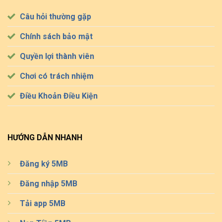
Câu hỏi thường gặp
Chính sách bảo mật
Quyền lợi thành viên
Chơi có trách nhiệm
Điều Khoản Điều Kiện
HƯỚNG DẪN NHANH
Đăng ký 5MB
Đăng nhập 5MB
Tải app 5MB