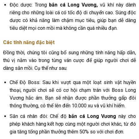
Độc dược: Trong
bắn cá Long Vương,
vũ khí này dành
riêng cho những loài cá có tốc độ di chuyển cao. Súng độc
dược có khả năng làm chậm mục tiêu, giúp bạn dễ dàng
tiêu diệt mọi con mồi mà không cần quá nhiều đạn.
Các tính năng đặc biệt
Đồng thời, chúng tôi cũng bổ sung những tính năng hấp dẫn,
thú vị nằm vào trong từng ván cược để giúp người chơi dễ
dàng săn mồi. Cụ thể như sau:
Chế Độ Boss: Sau khi vượt qua một loạt sinh vật huyền
thoại, người chơi sẽ có cơ hội chạm trán với Boss Long
Vương hắc ám. Bạn sẽ nhận được phần thưởng gấp đôi
thông thường, có thể lên đến 10.000 xu và vũ khí hiếm.
Săn cá nhân đôi: Chế độ
bắn cá Long Vương
này cho
phép khách hàng kết hợp cùng một người chơi khác, từ đó
gia tăng tổng phần thưởng thêm 50% so với chơi đơn.