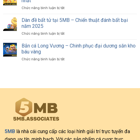
Bảng xếp hạng hàng tuần
nhất
họa
5MB
săn
đỉnh
Chức năng bình luận bị tắt
ở
–
Mỗi tuần, 5MB sẽ cập nhật bảng xếp hạng người chơi theo
đón
Dàn
Giải
nhất
điểm tích lũy và số cá tiêu diệt. Những người có thứ hạng
đề
Dàn đề bất tử tại 5MB – Chiến thuật đánh bất bại
trí
2025
16
cá
năm 2025
cao sẽ nhận phần thưởng giá trị như xu thưởng, vật phẩm
tại
số
cược
5MB
quý hiếm hoặc code quà tặng. Tính năng này tạo ra động lực
Chức năng bình luận bị tắt
ở
–
đẳng
Dàn
Hướng
cấp
thi đấu tích cực, khuyến khích người chơi cải thiện kỹ năng
đề
Bắn cá Long Vương – Chinh phục đại dương săn kho
dẫn
nhất
và gắn bó lâu dài hơn với nền tảng. Đây cũng là cách giúp
bất
3
báu vàng
2025
tử
bước
bắn cá 5MB
duy trì sức hút và tính cạnh tranh ổn định.
Chức năng bình luận bị tắt
ở
tại
tạo
Bắn
5MB
chính
cá
–
Giao diện thân thiện và hỗ trợ tiếng Việt hoàn chỉnh
xác
Long
Chiến
nhất
Vương
Toàn bộ giao diện của
bắn cá 5MB
được thiết kế đơn giản,
thuật
–
đánh
trực quan và phù hợp với mọi lứa tuổi. Các nút chức năng rõ
Chinh
bất
phục
ràng, dễ thao tác và có hướng dẫn cụ thể giúp người mới
bại
đại
năm
không bị bỡ ngỡ khi bắt đầu trải nghiệm.
dương
2025
săn
kho
Ngôn ngữ hiển thị là tiếng Việt hoàn chỉnh, kèm theo các biểu
báu
tượng minh hoạ dễ hiểu, giúp người chơi nắm bắt nhanh
vàng
5MB
là nhà cái cung cấp các loại hình giải trí trực tuyến đa
chóng mà không cần phải tra cứu thêm bên ngoài. Đây là yếu
dạng, uy tín, minh bạch. Với các sản phẩm cá cược trực