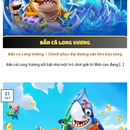
phòng chơi khác nhau tùy theo mức xu hiện có và cấp độ
mong muốn. Mỗi phòng sẽ có tỷ lệ thưởng riêng, phù hợp với
từng cấp độ người chơi.
Bắn cá 5MB
cũng cung cấp các chế
độ như chơi đơn, thi đấu nhanh, hoặc thử thách theo lượt.
Cách chọn cấp độ súng và mục tiêu phù hợp
Tùy theo cấp độ cá mà bạn nên chọn loại súng tương ứng.
Súng cấp thấp sẽ tiêu diệt nhanh các loại cá nhỏ, trong khi
Bắn cá Long Vương – Chinh phục đại dương săn kho báu vàng
cá lớn hoặc Boss yêu cầu súng mạnh hơn để tăng sát
Bắn cá Long Vương nổi bật như một trò chơi giải trí đỉnh cao đang [...]
thương. Việc sử dụng đúng cấp độ súng không chỉ giúp tiết
kiệm đạn mà còn tăng khả năng nhận thưởng lớn. Trong
những tình huống đặc biệt, bạn nên kết hợp súng với vật
phẩm hỗ trợ để nâng cao hiệu quả tiêu diệt.
31
Th7
Xem thêm:
Nổ hũ 5MB – 3 game slot đổi
thưởng kịch tính hiện nay
Quản lý tài nguyên hiệu quả