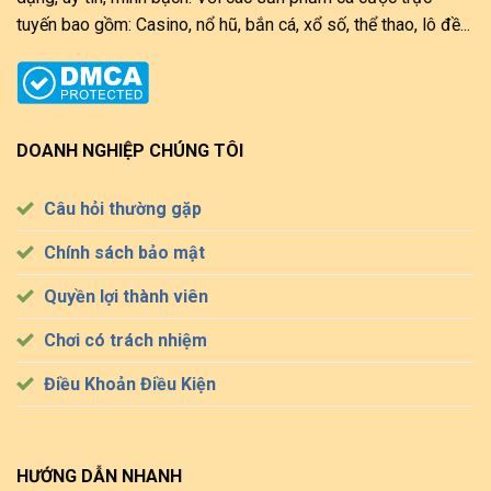
tố tạo nên sự thân thiện và tiếp cận tốt với người dùng trong
tuyến bao gồm: Casino, nổ hũ, bắn cá, xổ số, thể thao, lô đề...
nước.
DOANH NGHIỆP CHÚNG TÔI
Câu hỏi thường gặp
Chính sách bảo mật
Quyền lợi thành viên
Một vài tính năng nổi bật
Chơi có trách nhiệm
Điều Khoản Điều Kiện
Kết luận
Bắn cá
5MB
là lựa chọn giải trí hấp dẫn cho những ai yêu
thích sự kết hợp giữa kỹ năng, chiến thuật và cơ hội đổi
HƯỚNG DẪN NHANH
thưởng. Với đồ họa ấn tượng, tính năng đa dạng và nhiều