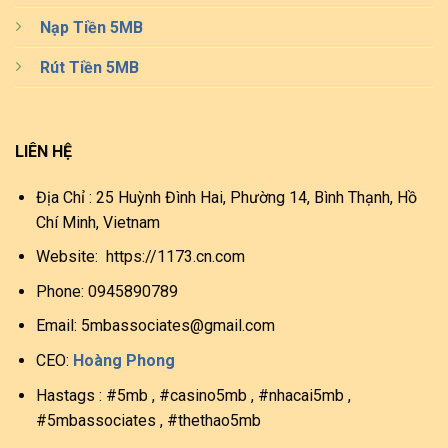
Nạp Tiền 5MB
Rút Tiền 5MB
LIÊN HỆ
Địa Chỉ : 25 Huỳnh Đình Hai, Phường 14, Bình Thạnh, Hồ
Chí Minh, Vietnam
Website: https://1173.cn.com
Phone: 0945890789
Email:
5mbassociates@gmail.com
CEO:
Hoàng Phong
Hastags : #5mb , #casino5mb , #nhacai5mb ,
#5mbassociates , #thethao5mb