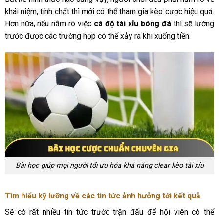
khái niệm, tính chất thì mới có thể tham gia kèo cược hiệu quả.
Hơn nữa, nếu nắm rõ việc
cá độ tài xỉu bóng đá
thì sẽ lường
trước được các trường hợp có thể xảy ra khi xuống tiền.
Bài học giúp mọi người tối ưu hóa khả năng clear kèo tài xỉu
Tìm hiểu kỹ lưỡng về các tin tức ảnh hưởng tới kết quả
Sẽ có rất nhiều tin tức trước trận đấu để hội viên có thể