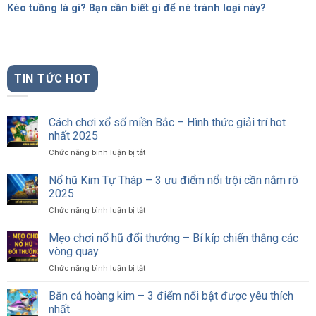
Kèo tuồng là gì? Bạn cần biết gì để né tránh loại này?
TIN TỨC HOT
Cách chơi xổ số miền Bắc – Hình thức giải trí hot
nhất 2025
Chức năng bình luận bị tắt
ở
Cách
chơi
Nổ hũ Kim Tự Tháp – 3 ưu điểm nổi trội cần nắm rõ
xổ
2025
số
Chức năng bình luận bị tắt
ở
miền
Nổ
Bắc
hũ
Mẹo chơi nổ hũ đổi thưởng – Bí kíp chiến thắng các
–
Kim
Hình
vòng quay
Tự
thức
Chức năng bình luận bị tắt
ở
Tháp
giải
Mẹo
–
trí
chơi
Bắn cá hoàng kim – 3 điểm nổi bật được yêu thích
3
hot
nổ
ưu
nhất
nhất