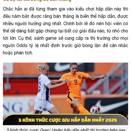
Chắc hẳn ai đã từng tham gia vào kiểu chơi hấp dẫn này thì
đều nắm bắt được rằng bàn thắng là biến thể hấp dẫn, được
nhiều người hưởng ứng nhất. Chính bởi lẽ đó nên hội viên có
thể dễ dàng bắt gặp chúng tại bất cứ giải đấu nào, từ nhỏ cho
tới lớn. Cụ thể, sảnh game sẽ cung cấp ra thị trường cho mọi
người Odds tỷ lệ nhất định trước giờ bóng lăn để cân nhắc
hoặc phân tích.
3 hình thức cược Over/ Under hấp dẫn nhất thị trường hiện nay