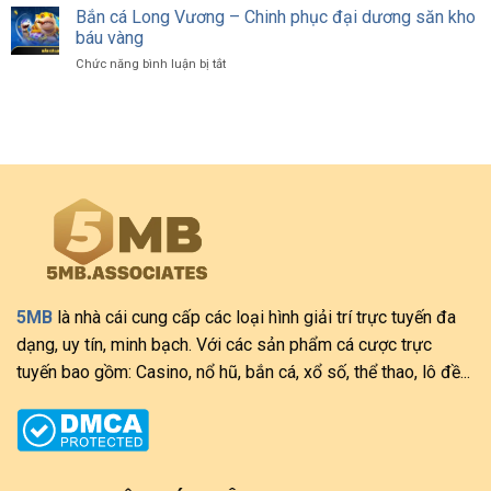
đề
Bắn cá Long Vương – Chinh phục đại dương săn kho
dẫn
nhất
bất
3
báu vàng
2025
tử
bước
Chức năng bình luận bị tắt
ở
tại
tạo
Bắn
5MB
chính
cá
–
xác
Long
Chiến
nhất
Vương
thuật
–
đánh
Chinh
bất
phục
bại
đại
năm
dương
2025
săn
kho
báu
vàng
5MB
là nhà cái cung cấp các loại hình giải trí trực tuyến đa
dạng, uy tín, minh bạch. Với các sản phẩm cá cược trực
tuyến bao gồm: Casino, nổ hũ, bắn cá, xổ số, thể thao, lô đề...