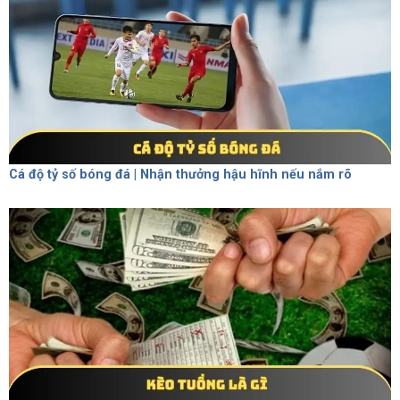
Cá độ tỷ số bóng đá | Nhận thưởng hậu hĩnh nếu nắm rõ