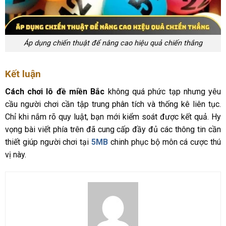
Áp dụng chiến thuật để nâng cao hiệu quả chiến thắng
Kết luận
Cách chơi lô đề miền Bắc
không quá phức tạp nhưng yêu
cầu người chơi cần tập trung phân tích và thống kê liên tục.
Chỉ khi nắm rõ quy luật, bạn mới kiểm soát được kết quả. Hy
vọng bài viết phía trên đã cung cấp đầy đủ các thông tin cần
thiết giúp người chơi tại
5MB
chinh phục bộ môn cá cược thú
vị này.