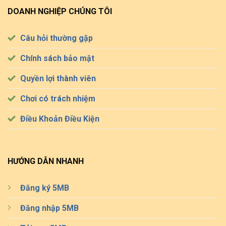
DOANH NGHIỆP CHÚNG TÔI
Câu hỏi thường gặp
Chính sách bảo mật
Quyền lợi thành viên
Chơi có trách nhiệm
Điều Khoản Điều Kiện
HƯỚNG DẪN NHANH
Đăng ký 5MB
Đăng nhập 5MB