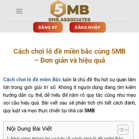
ĐĂNG KÝ
ĐĂNG NHẬP
Cách chơi lô đề miền bắc cùng 5MB
– Đơn giản và hiệu quả
Cách chơi lô đề miền Bắc
luôn là chủ đề thu hút sự quan tâm
lớn trong giới giải trí số. Không ít người dùng đang tìm kiếm
hướng dẫn cụ thể, dễ hiểu để nắm rõ quy tắc cũng như mẹo
soi cầu hiệu quả. Bài viết sau sẽ phân tích chi tiết cách đánh,
quy luật và mẹo thực chiến tại nhà cái
5MB
.
Nội Dung Bài Viết
Khái niệm thông tin cơ bản về cách chơi lô đề miền Bắc