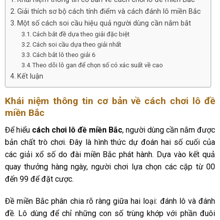
Giải thích sơ bộ cách tính điểm và cách đánh lô miền Bắc
Một số cách soi cầu hiệu quả người dùng cần nắm bắt
Cách bắt đề dựa theo giải đặc biệt
Cách soi cầu dựa theo giải nhất
Cách bắt lô theo giải 6
Theo dõi lô gan để chọn số có xác suất về cao
Kết luận
Khái niệm thông tin cơ bản về cách chơi lô đề
miền Bắc
Để hiểu
cách chơi lô đề miền Bắc
, người dùng cần nắm được
bản chất trò chơi. Đây là hình thức dự đoán hai số cuối của
các giải xổ số do đài miền Bắc phát hành. Dựa vào kết quả
quay thưởng hàng ngày, người chơi lựa chọn các cặp từ 00
đến 99 để đặt cược.
Đề miền Bắc phân chia rõ ràng giữa hai loại: đánh lô và đánh
đề. Lô dùng để chỉ những con số trùng khớp với phần đuôi