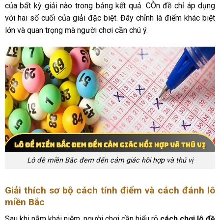
của bất kỳ giải nào trong bảng kết quả. CÒn đề chỉ áp dụng
với hai số cuối của giải đặc biệt. Đây chỉnh là điểm khác biệt
lớn và quan trọng mà người chơi cần chú ý.
Lô đề miền Bắc đem đến cảm giác hồi hợp và thú vị
Giải thích sơ bộ cách tính điểm và cách đánh lô
miền Bắc
Sau khi nắm khái niệm, người chơi cần hiểu rõ
cách chơi lô đề