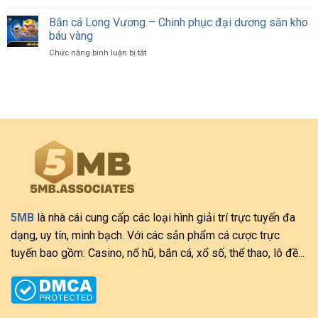
Dàn
Hướng
cấp
đề
Bắn cá Long Vương – Chinh phục đại dương săn kho
dẫn
nhất
bất
3
báu vàng
2025
tử
bước
Chức năng bình luận bị tắt
ở
tại
tạo
Bắn
5MB
chính
cá
–
xác
Long
Chiến
nhất
Vương
thuật
–
đánh
Chinh
bất
phục
bại
đại
năm
dương
2025
săn
kho
báu
vàng
5MB
là nhà cái cung cấp các loại hình giải trí trực tuyến đa
dạng, uy tín, minh bạch. Với các sản phẩm cá cược trực
tuyến bao gồm: Casino, nổ hũ, bắn cá, xổ số, thể thao, lô đề...