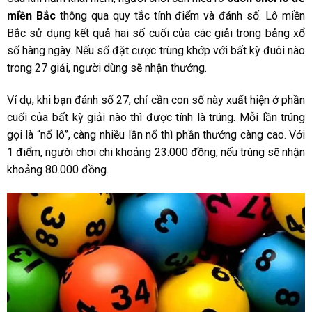
miền Bắc
thông qua quy tắc tính điểm và đánh số. Lô miền
Bắc sử dụng kết quả hai số cuối của các giải trong bảng xổ
số hàng ngày. Nếu số đặt cược trùng khớp với bất kỳ đuôi nào
trong 27 giải, người dùng sẽ nhận thưởng.
Ví dụ, khi bạn đánh số 27, chỉ cần con số này xuất hiện ở phần
cuối của bất kỳ giải nào thì được tính là trúng. Mỗi lần trúng
gọi là “nổ lô”, càng nhiều lần nổ thì phần thưởng càng cao. Với
1 điểm, người chơi chi khoảng 23.000 đồng, nếu trúng sẽ nhận
khoảng 80.000 đồng.